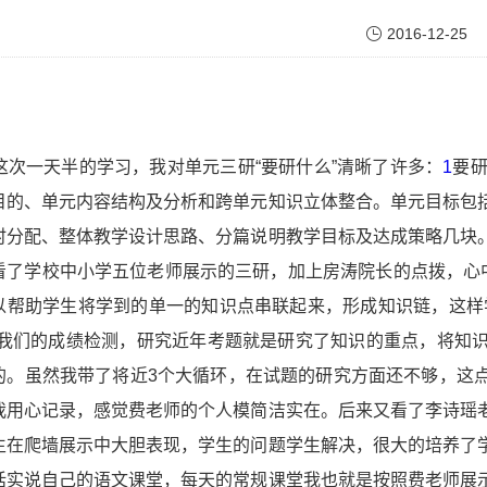
2016-12-25
一天半的学习，我对单元三研“要研什么”清晰了许多：
1
要
目的、单元内容结构及分析和跨单元知识立体整合。单元目标包
时分配、整体教学设计思路、分篇说明教学目标及达成策略几块
看了学校中小学五位老师展示的三研，加上房涛院长的点拨，心中
以帮助学生将学到的单一的知识点串联起来，形成知识链，这样
近我们的成绩检测，研究近年考题就是研究了知识的重点，将知
的。虽然我带了将近3个大循环，在试题的研究方面还不够，这
我用心记录，感觉费老师的个人模简洁实在。后来又看了李诗瑶
生在爬墙展示中大胆表现，学生的问题学生解决，很大的培养了
话实说自己的语文课堂，每天的常规课堂我也就是按照费老师展