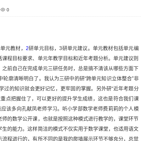
0
研单元教材，
2
研单元目标，3研单元建议。单元教材包括单元编
括课程目标要求、单元年教学目标和近年考题分析。单元建议则
。之前自己在完成单元三研任务时，总是搞不清该从哪些方面下
轮廓清晰明白了。我认为三研中的研“跨单元知识立体整合”非
学过的知识就会更好记忆，更牢固的掌握。另外研“近年考题分
识重点把握住了，可以更好的提升学生成绩，这也是符合我们课
点应该多向孔献凤老师学习。听小学部数学老师费莉莉的个人模
老师的数学公开课，也就是按照这种模式进行教学的，课堂环节
学生的能力。这样简洁的模式不仅实用于数学课堂，也适用语文
示流程进行的，有所不同的是我的爬墙展示环节不够充分，总觉