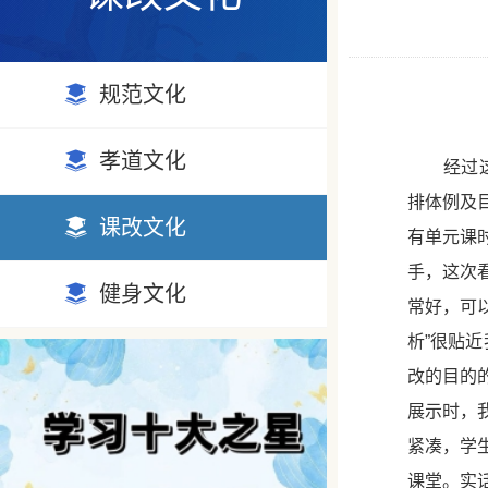
规范文化
孝道文化
经过这次
排体例及
课改文化
有单元课
手，这次
健身文化
常好，可
析”很贴
改的目的
展示时，
紧凑，学
课堂。实