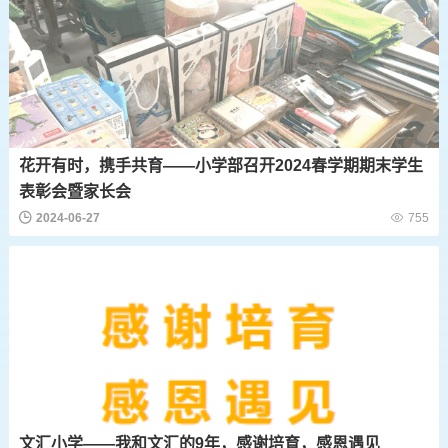
花开有时，携手共育——小学部召开2024春学期期末学生
表彰会暨家长会
2024-06-27
755
文汇小学——我和文汇的9年，感谢培育，感恩遇见