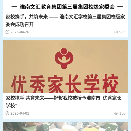
家校携手，共筑未来 —— 淮南文汇学校第三届集团校级家
委会成功召开
2025-04-26
925
家校携手 共育未来——祝贺我校被授予淮南市“优秀家长
学校”
2025-04-01
150