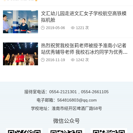
文汇幼儿园走进文汇女子学校航空高铁模
拟机舱
2019-05-06
1221 次
热烈祝贺我校张莉老师被授予淮南小记者
站优秀辅导老师 我校石冰灼同学为优秀小
记者
2016-11-19
1242 次
接待室电话：0554-2121301
,
0554-2661105
电子邮箱：564816803@qq.com
学校地址：淮南市经开区啤酒厂路58号
微信公众号