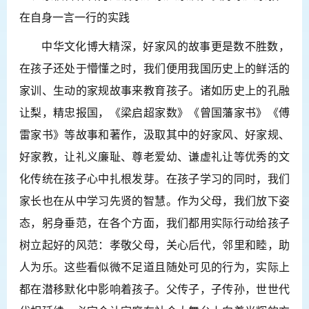
在自身一言一行的实践
中华文化博大精深，好家风的故事更是数不胜数，
在孩子还处于懵懂之时，我们便用我国历史上的鲜活的
家训、生动的家规故事来教育孩子。诸如历史上的孔融
让梨，精忠报国，《梁启超家数》《曾国藩家书》《傅
雷家书》等故事和著作，汲取其中的好家风、好家规、
好家教，让礼义廉耻、尊老爱幼、谦虚礼让等优秀的文
化传统在孩子心中扎根发芽。在孩子学习的同时，我们
家长也在从中学习先贤的智慧。作为父母，我们放下姿
态，躬身垂范，在各个方面，我们都用实际行动给孩子
树立起好的风范：孝敬父母，关心后代，邻里和睦，助
人为乐。这些看似微不足道且随处可见的行为，实际上
都在潜移默化中影响着孩子。父传子，子传孙，世世代