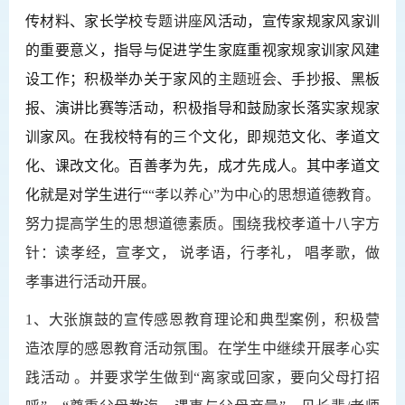
传材料、家长学校
专题讲座
风活动，宣传家规家风家训
的重要意义，指导与促进学生家庭重视家规家训家风建
设工作；积极举办关于家风的
主题班会
、手抄报、黑板
报、演讲比赛等活动，积极指导和鼓励家长落实家规家
训家风。在我校特有的三个文化，即规范文化、孝道文
化、课改文化。百善孝为先，成才先成人。其中孝道文
化就是对学生进行“
“孝以养心”
为中心的思想道德教育。
努力提高学生的思想道德素质。
围绕我校孝道十八字方
针：读孝经，宣孝文， 说孝语，行孝礼， 唱孝歌，做
孝事进行活动开展。
1、大张旗鼓的宣传
感恩教育
理论和典型案例，积极营
造浓厚的感恩教育活动氛围。在学生中继续开展孝心实
践活动 。并要求学生做到“离家或回家，要向父母打招