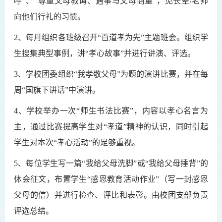
呼”、“尊重父母教诲、遇事与父母商量”
，见长辈/老师
向他们行礼的习惯。
2、
每月组织
各班级召开“百道孝为先”主题班会。组织学
生搜集典型事例，讲“孝心故事”并
进行
讲演、评选。
3、学校团委组织“我孝敬父母”为题的演讲比赛，并在每
周“国旗下讲话”中演讲。
4、学校举办一次“师生书法比赛”，内容以孝心名言为
主，通过比赛提高学生对“孝道”精神的认识，同时引起
学生对本次“孝心活动”的足够重视。
5、每位学生写一篇“我给父母洗脚”或“我给父母捶背”的
体会征文，布置学生“感恩教育活动作业”（写一封感恩
父母的信）并进行检查、评比和表彰。由校团支部负责
评选总结
。