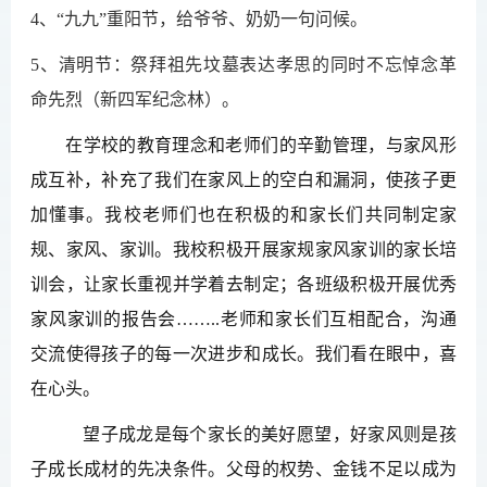
4、“九九”重阳节，给爷爷、奶奶一句问候。
5、
清明节
：
祭拜祖先坟墓表达孝思的同时不忘悼念革
命先烈
（新四军纪念林）
。
在
学校的教育理念和老师们的辛勤管理，与家风形
成互补，补充了我们在家风上的空白和漏洞，使孩子更
加懂事
。我校老师们也在积极的和家长们共同制定家
规、家风、家训。我校积极开展家规家风家训的家长培
训会，让家长重视并学着去制定；各班级积极开展优秀
家风家训的报告会
……..
老师和家长们互相配合，沟通
交流使得孩子的每一次进步和成长。
我们看在眼中，喜
在心头。
望子成龙是每个家长的美好愿望，好家风则是孩
子成长成材的先决条件。父母的权势、金钱不足以成为