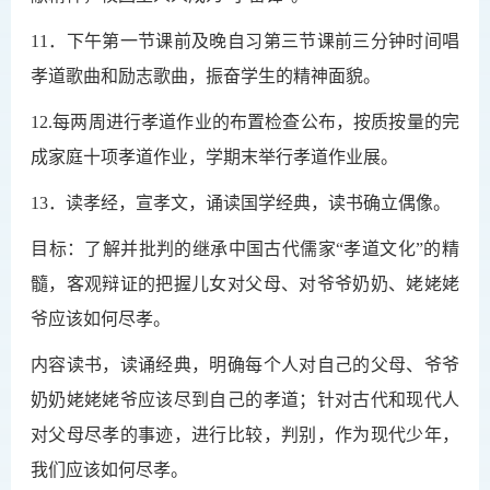
11
．下午第一节课前及晚自习第三节课前三分钟时间唱
孝道歌曲和励志歌曲，振奋学生的精神面貌。
12.每两周进行孝道作业的布置检查公布，按质按量的完
成家庭十项孝道作业，学期末举行孝道作业展。
13．读孝经，宣孝文，诵读国学经典，
读书确立偶像
。
目标：了解并批判的继承中国古代儒家“孝道文化”的精
髓，客观辩证的把握儿女对父母、对爷爷奶奶、姥姥姥
爷应该如何尽孝。
内容读书，读诵经典，明确每个人对自己的父母、爷爷
奶奶姥姥姥爷应该尽到自己的孝道；针对古代和现代人
对父母尽孝的事迹，进行比较，判别，作为现代少年，
我们应该如何尽孝。