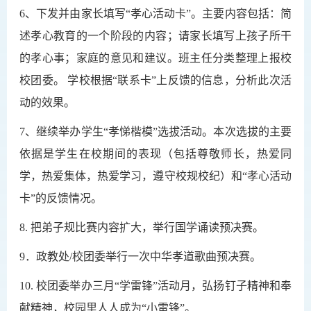
6、下发并由家长填写“孝心活动卡”。主要内容包括：简
述孝心教育的一个阶段的内容；请家长填写上孩子所干
的孝心事；家庭的意见和建议。班主任分类整理上报校
校团委。 学校根据“联系卡”上反馈的信息，分析此次活
动的效果。
7、继续举办学生“孝悌楷模”选拔活动。本次选拔的主要
依据是学生在校期间的表现（包括尊敬师长，热爱同
学，热爱集体，热爱学习，遵守校规校纪）和“孝心活动
卡”
的
反馈情况
。
8. 把弟子规比赛内容扩大，举行国学诵读预决赛。
9．政教处/校团委举行一次中华孝道歌曲预决赛。
10.
校团委举办三月“
学雷锋
”活动月，弘扬钉子精神和奉
献精神，校园里人人成为“小雷锋”。