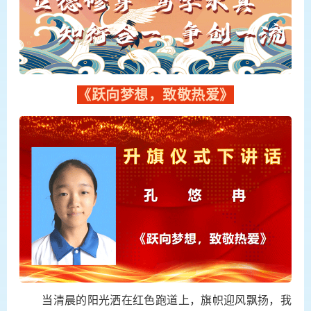
《跃向梦想，致敬热爱》
当清晨的阳光洒在红色跑道上，旗帜迎风飘扬，我