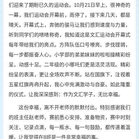
们迎来了期盼已久的运动会。
1
0月
2
1日早上，很神奇的
一幕，我们运动会开幕前，雨停了，接下来几天，都是
晴天。开幕式上，奔驰的骏马让我们感到速度与力量，
听到同学们的啧啧称奇，我知道这是文汇运动会开幕式
每年带给我们的亮点。方阵队伍口号嘹亮、步伐铿锵，
每一步都振奋人心。小学部的弟弟妹妹的啦啦操精彩纷
呈，动感十足。二年级的小哪吒们更是活灵活现。精彩
纷呈的表演，更让全场欢声不断。站在国旗下，注视着
五星红旗冉冉升起，我心中充满激动与自豪。如此隆重
的仪式，让我深深感到：作为文汇学子，无比幸福。
这份幸福，离不开老师的默默付出。特别感谢我们
的班主任赵老师，赛前悉心安排、准备物资，赛中时刻
关注、记录点滴，每一瓶水、每一句鼓励，都传递着温
暖。让我觉得在8班是一件非常幸福的事。