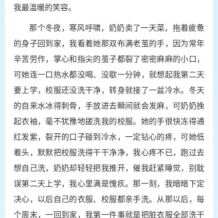
我最温暖的笑容。
那个冬夜，寒风呼啸，奶奶卖了一天菜，拖着疲惫
的身子回到家，我看着她那双布满老茧的手，因为常年
辛苦劳作，掌心和指尖的茧子都裂了密密麻麻的小口，
可她连一口热水都没喝、没歇一分钟，就想起我第二天
要上学，校服还没洗干净，转身就接了一盆冷水。冬天
的自来水冰得刺骨，手放进去瞬间就会发麻，可奶奶挽
起衣袖，毫不犹豫地搓洗我的校服。她的手很快冻得通
红发紫，裂开的口子碰到冷水，一定钻心的疼，可她低
着头，默默把校服洗得干干净净，我心疼不已，跑过去
想自己洗，奶奶却轻轻把我推开，催我赶紧睡觉，别耽
误第二天上学，我心里满是愧疚。那一刻，我暗暗下定
决心，以后自己的衣服、校服都亲手洗。从那以后，每
个周末，一回到家，我第一件事就是把脏衣服全部洗干