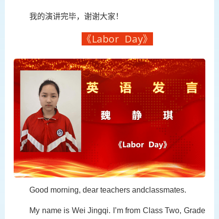
我的演讲完毕，谢谢大家！
《Labor Day》
Good morning, dear teachers andclassmates.
My name is Wei Jingqi. I’m from Class Two, Grade