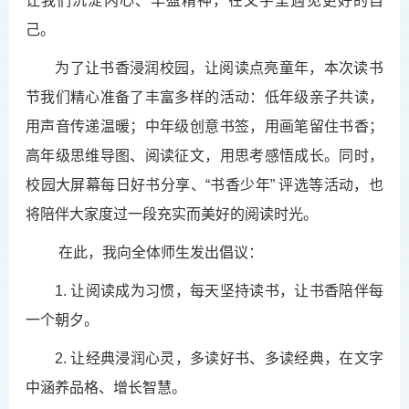
让我们沉淀内心、丰盈精神，在文字里遇见更好的自
己。
为了让书香浸润校园，让阅读点亮童年，本次读书
节我们精心准备了丰富多样的活动：低年级亲子共读，
用声音传递温暖；中年级创意书签，用画笔留住书香；
高年级思维导图、阅读征文，用思考感悟成长。同时，
校园大屏幕每日好书分享、“书香少年” 评选等活动，也
将陪伴大家度过一段充实而美好的阅读时光。
在此，我向全体师生发出倡议：
1. 让阅读成为习惯，每天坚持读书，让书香陪伴每
一个朝夕。
2. 让经典浸润心灵，多读好书、多读经典，在文字
中涵养品格、增长智慧。